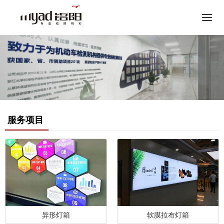
Tog
nav
服务项目
异形灯箱
软膜拉布灯箱